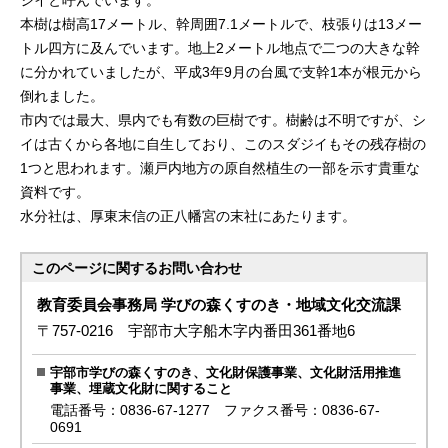
ジイと呼んでいます。
本樹は樹高17メートル、幹周囲7.1メートルで、枝張りは13メー
トル四方に及んでいます。地上2メートル地点で二つの大きな幹
に分かれていましたが、平成3年9月の台風で支幹1本が根元から
倒れました。
市内では最大、県内でも有数の巨樹です。樹齢は不明ですが、シ
イは古くから各地に自生しており、このスダジイもその残存樹の
1つと思われます。瀬戸内地方の原自然植生の一部を示す貴重な
資料です。
水分社は、厚東末信の正八幡宮の末社にあたります。
このページに関する
お問い合わせ
教育委員会事務局 学びの森くすのき・地域文化交流課
〒757-0216 宇部市大字船木字内番田361番地6
宇部市学びの森くすのき、文化財保護事業、文化財活用推進
事業、埋蔵文化財に関すること
電話番号：0836-67-1277 ファクス番号：0836-67-
0691