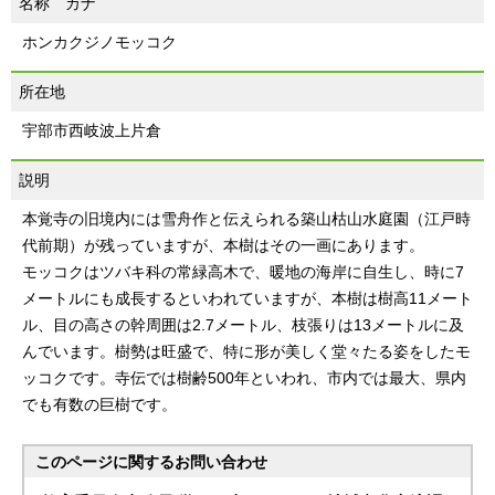
名称 カナ
ホンカクジノモッコク
所在地
宇部市西岐波上片倉
説明
本覚寺の旧境内には雪舟作と伝えられる築山枯山水庭園（江戸時
代前期）が残っていますが、本樹はその一画にあります。
モッコクはツバキ科の常緑高木で、暖地の海岸に自生し、時に7
メートルにも成長するといわれていますが、本樹は樹高11メート
ル、目の高さの幹周囲は2.7メートル、枝張りは13メートルに及
んでいます。樹勢は旺盛で、特に形が美しく堂々たる姿をしたモ
ッコクです。寺伝では樹齢500年といわれ、市内では最大、県内
でも有数の巨樹です。
このページに関する
お問い合わせ