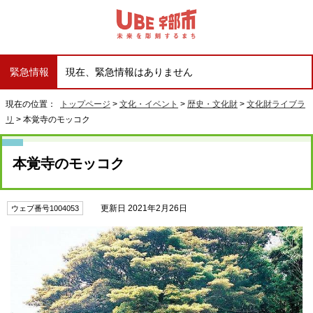
緊急情報
現在、緊急情報はありません
現在の位置：
トップページ
>
文化・イベント
>
歴史・文化財
>
文化財ライブラ
リ
> 本覚寺のモッコク
本覚寺のモッコク
更新日 2021年2月26日
ウェブ番号1004053