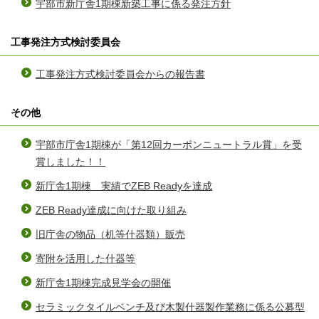
宇部市新庁舎1期棟新築工事に係る発注方針
工事発注方式検討委員会
工事発注方式検討委員会からの報告書
その他
宇部市庁舎1期棟が「第12回カーボンニュートラル賞」を受
賞しました！！
新庁舎1期棟 実績でZEB Readyを達成
ZEB Ready達成に向けた取り組み
旧庁舎の物品（机等什器類）販売
寄附を活用した什器等
新庁舎1期棟完成見学会の開催
セラミックタイルベンチ及び木製什器製作業務に係る公募型