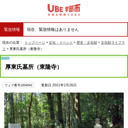
緊急情報
現在、緊急情報はありません
現在の位置：
トップページ
>
文化・イベント
>
歴史・文化財
>
文化財ライブラ
リ
> 厚東氏墓所（東隆寺）
厚東氏墓所（東隆寺）
更新日 2021年2月26日
ウェブ番号1004042