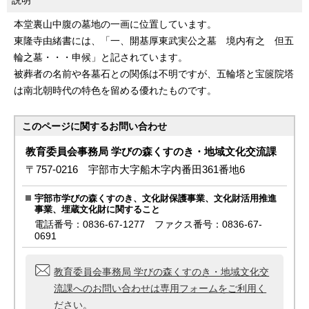
説明
本堂裏山中腹の墓地の一画に位置しています。
東隆寺由緒書には、「一、開基厚東武実公之墓 境内有之 但五
輪之墓・・・申候」と記されています。
被葬者の名前や各墓石との関係は不明ですが、五輪塔と宝篋院塔
は南北朝時代の特色を留める優れたものです。
このページに関する
お問い合わせ
教育委員会事務局 学びの森くすのき・地域文化交流課
〒757-0216 宇部市大字船木字内番田361番地6
宇部市学びの森くすのき、文化財保護事業、文化財活用推進
事業、埋蔵文化財に関すること
電話番号：0836-67-1277 ファクス番号：0836-67-
0691
教育委員会事務局 学びの森くすのき・地域文化交
流課へのお問い合わせは専用フォームをご利用く
ださい。