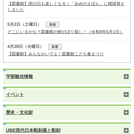
【図書館】雨の日も楽しくなる！「あめのえほん」に模様替え
しました
5月2日（土曜日）
新着
どこにいるかな？図書館の鯉のぼり探し！（令和8年5月1日）
4月28日（火曜日）
新着
【図書館】みんなおいでよ！図書館こども春まつり
宇部観光情報
イベント
歴史・文化財
UBE現代日本彫刻展と彫刻