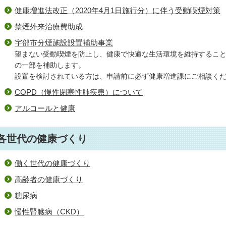
健康増進法改正（2020年4月1日施行分）に伴う受動喫煙対策
禁煙外来治療費助成
宇部市分煙施設設置補助事業
望まない受動喫煙を防止し、健康で快適な生活環境を維持するこ
の一部を補助します。
設置を検討されている方は、申請前に必ず健康増進課にご相談く
COPD（慢性閉塞性肺疾患）について
アルコールと健康
各世代の健康づくり
働く世代の健康づくり
高齢者の健康づくり
糖尿病
慢性腎臓病（CKD）