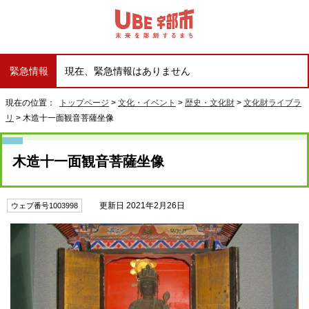
緊急情報
現在、緊急情報はありません
現在の位置：
トップページ
>
文化・イベント
>
歴史・文化財
>
文化財ライブラ
リ
> 木造十一面観音菩薩坐像
木造十一面観音菩薩坐像
更新日 2021年2月26日
ウェブ番号1003998