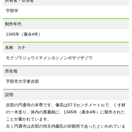
所有者・管理者
宇部市
制作年代
1345年（康永4年）
名称 カナ
モクゾウジュウイチメンカンノンボサツザゾウ
所在地
宇部市大字東吉部
説明
吉部の円通寺の本尊です。像高は57.5センチメートルで、くす材
の一木造り。体内の墨書銘に、1345年（康永4年）に製作された
ことが書かれています。
古く円通寺は吉部の領主内藤氏の祈願所であったといわれていま