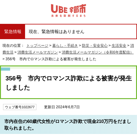
緊急情報
現在、緊急情報はありません
現在の位置：
トップページ
>
暮らし・手続き
>
防災・安全安心
>
生活安全
>
消
費生活
>
消費生活メールマガジン
>
消費生活メールマガジン（令和6年度配信）
> 356号 市内でロマンス詐欺による被害が発生しました
356号 市内でロマンス詐欺による被害が発生
しました
更新日 2024年6月7日
ウェブ番号1022677
市内在住の60歳代女性がロマンス詐欺で現金210万円をだまし
取られました。