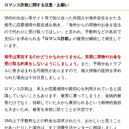
ロマンス詐欺に関する注意・お願い
SNSや出会い系サイト等で知り合った外国人や海外在住をかたる
相手に恋愛感情や親近感を抱き、「海外からの荷物やお金を送る
ので代わりに受け取ってほしい」と言われ、手数料などの名目で
支払いを求められる
『ロマンス詐欺』
の被害が継続して発生して
います。
相手は実在するのかどうかもわかりません。安易に荷物やお金を
受け取る約束をしないようにしましょう。
また、予期せぬトラブ
ルに巻き込まれる可能性がありますので、個人情報の提供を求め
られた場合は十分注意しましょう。
ロマンス詐欺は、本人が恋愛感情や親切心を利用されていると認
識していないこともあります。被害に遭ってしまうと、金銭的被
害だけでなく、信頼していた人から裏切られるという精神的負担
も大きいため、被害を未然に防ぐことが大切です。
SNS上で手数料などの料金を請求されたり、おかしいと思うこと
があったりした場合は、すぐ消費生活センターに相談しましょ