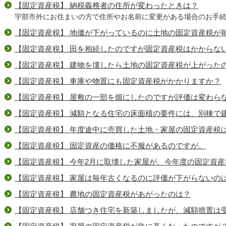
【固定資産税】 納税義務者の住所が変わったときは？
宇部市外にお住まいの方で住所やお名前に変更がある場合のお手
【固定資産税】 地価が下がっているのに土地の固定資産税が
【固定資産税】 田を相続したのですが固定資産税はかからな
【固定資産税】 建物を壊したら土地の固定資産税が上がった
【固定資産税】 車庫や物置にも固定資産税がかかりますか？
【固定資産税】 屋敷の一部を畑にしたのですが評価は変わら
【固定資産税】 減額となる住宅の床面積の要件には、別棟で
【固定資産税】 年度途中に売買した土地・家屋の固定資産税
【固定資産税】 固定資産の価格に不服があるのですが。
【固定資産税】 今年2月に取壊した家屋が、今年度の固定資
【固定資産税】 家屋は毎年古くなるのに評価が下がらないの
【固定資産税】 農地の固定資産税があがったのは？
【固定資産税】 店舗つき住宅を新築しましたが、減額措置は