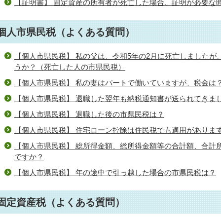
【証明書】 固定資産の所有者が死亡した場合、証明が必要な
個人市県民税（よくある質問）
【個人市県民税】 私の父は、令和5年の2月に死亡しましたが
うか？（死亡した人の市県民税）
【個人市県民税】 私の妻はパートで働いていますが、税金は
【個人市県民税】 退職した翌年も納税通知書が送られてきま
【個人市県民税】 退職した後の市県民税は？
【個人市県民税】 住宅ローン控除は住民税でも適用がありま
【個人市県民税】 総所得金額、総所得金額等の合計額、合計
ですか？
【個人市県民税】 年の途中で引っ越した場合の市県民税は？
固定資産税（よくある質問）