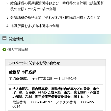
総合課税の長期譲渡所得および一時所得の合計額（損益通算
後の金額）の2分の1後の金額
分離課税の所得金額（それぞれ特別控除適用前）の合計額
退職所得および山林所得の金額
関連情報
個人市県民税
このページに関する
お問い合わせ
総務部 市民税課
〒755-8601 宇部市常盤町一丁目7番1号
法人市民税、軽自動車税、原動機付自転車などの登録、市た
ばこ税、入湯税、特別とん譲与税、市税に係る証明・公簿等
の閲覧、税制、固定資産評価審査委員会に関すること
電話番号：0836-34-8197 ファクス番号：0836-22-
6014