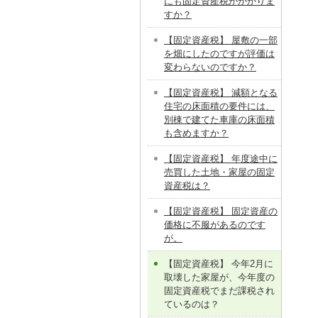
にも固定資産税がかかりま
すか？
【固定資産税】 屋敷の一部
を畑にしたのですが評価は
変わらないのですか？
【固定資産税】 減額となる
住宅の床面積の要件には、
別棟で建てた車庫の床面積
も含めますか？
【固定資産税】 年度途中に
売買した土地・家屋の固定
資産税は？
【固定資産税】 固定資産の
価格に不服があるのです
が。
【固定資産税】 今年2月に
取壊した家屋が、今年度の
固定資産税でまだ課税され
ているのは？