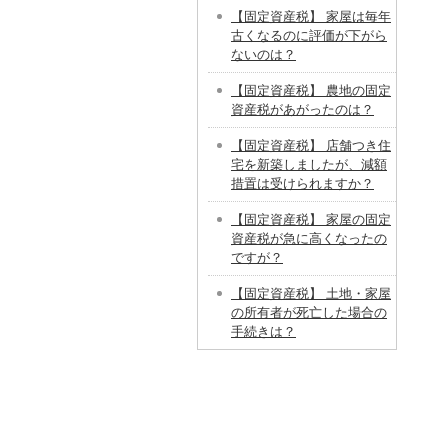
【固定資産税】 家屋は毎年
古くなるのに評価が下がら
ないのは？
【固定資産税】 農地の固定
資産税があがったのは？
【固定資産税】 店舗つき住
宅を新築しましたが、減額
措置は受けられますか？
【固定資産税】 家屋の固定
資産税が急に高くなったの
ですが？
【固定資産税】 土地・家屋
の所有者が死亡した場合の
手続きは？