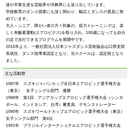
達や卒業生達を芸能界や洋舞界にも送り出しています。
学校教育のダンス授業にも深く関わり、幅広くダンスの普及に努
めています。
大人～シニア、障がい者の方々対象の、筋力トレーニングは、楽
しく有酸素運動(エアロビクス)を取り入れ、100歳になっても自分
の足で歩行できるプログラムを展開中です。
2015年より、一般社団法人日本ジャズダンス芸術協会山口県支部
長就任、ダンス指導者認定となり、当スクールは、認定校となり
ました。
主な活動歴
1987年 スズキジャパンカップ全日本エアロビック選手権大会
（東京） 女子シングル部門 優勝
1988年 第1回 アジアカップエアロビック選手権大会（シンガ
ポール、インドネシア、台湾）審査員、デモンストレーター
1990年 スズキワールドカップエアロビック選手権大会（東京）
女子シングル部門 第4位
1991年 ブラジルインターナショナルエアロビック選手権大会