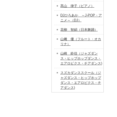
髙山 律子（ピアノ）
DJひろあか ～J-POP・ア
ニメ～（DJ）
花柳 智絹（日本舞踊）
山﨑 優（フルート・オカ
リナ）
山崎 鈴佳（ジャズダン
ス・ヒップホップダンス・
エアロビクス・チアダンス)
スズカダンススクール（ジ
ャズダンス・ヒップホップ
ダンス・エアロビクス・チ
アダンス)