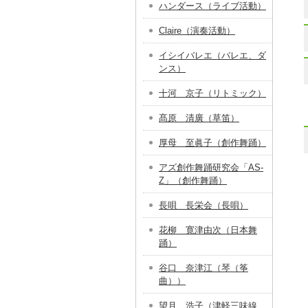
ハンダース（ライブ活動）
Claire（演奏活動）
イシイバレエ（バレエ、ダ
ンス）
十河 京子（リトミック）
髙原 清廣（草笛）
厚母 至眞子（創作舞踊）
アズ創作舞踊研究会「AS-
Z」（創作舞踊）
長唄 長栄会（長唄）
花柳 寛津由次（日本舞
踊）
谷口 奈津江（琴（筝
曲））
望月 浩子（津軽三味線