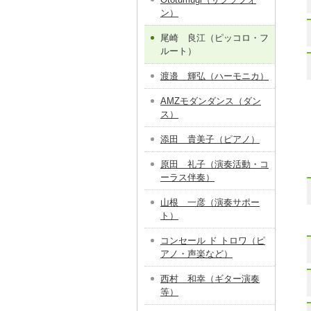
ン）
尾崎 良江（ピッコロ・フ
ルート）
渡邉 輝弘（ハーモニカ）
AMZモダンダンス（ダン
ス）
添田 貴美子（ピアノ）
原田 礼子（演奏活動・コ
ーラス伴奏）
山根 一彦（演奏サポー
ト）
コンセール ド トロワ（ピ
アノ・声楽など）
西村 和幸（ギター演奏
等）