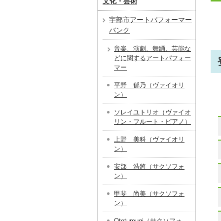
文化・芸術
宇部市アートパフォーマー
バンク
音楽、演劇、舞踊、芸能な
どに関するアートパフォー
マー
平野 郁乃（ヴァイオリ
ン）
ソレイユトリオ（ヴァイオ
リン・フルート・ピアノ）
上野 美科（ヴァイオリ
ン）
安部 浩將（サクソフォ
ン）
甲斐 尚美（サクソフォ
ン）
Ototumugi（サクソフォ