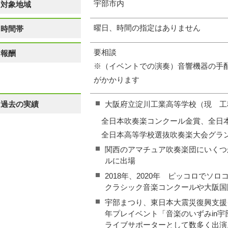
宇部市内
対象地域
曜日、時間の指定はありません
時間帯
要相談
報酬
※（イベントでの演奏）音響機器の手配が
がかかります
過去の実績
大阪府立淀川工業高等学校（現 工
全日本吹奏楽コンクール金賞、全日本
全日本高等学校選抜吹奏楽大会グラ
関西のアマチュア吹奏楽団にいくつ
ルに出場
2018年、2020年 ピッコロでソ
クラシック音楽コンクールや大阪国
宇部まつり、東日本大震災復興支援
年プレイベント「音楽のいずみin
ライブサポーターとして数多く出演