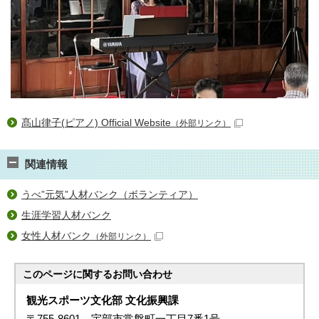
髙山律子(ピアノ) Official Website
（外部リンク）
関連情報
うべ”元気”人材バンク（ボランティア）
生涯学習人材バンク
女性人材バンク
（外部リンク）
このページに関する
お問い合わせ
観光スポーツ文化部 文化振興課
〒755-8601 宇部市常盤町一丁目7番1号