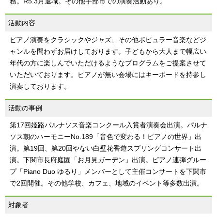
務。R5.3月退職。その他宇部市での演奏活動あり。
活動内容
ピアノ演奏をクラシックやジャズ、その他ポピュラー音楽などジ
ャンルを問わずお届けしております。子どもから大人まで幅広い
年代の方に楽しんでいただけるようなプログラムをご提案させて
いただいております。ピアノが無い会場にはキーボードを持参し
演奏しております。
活動の事例
第17回姫路パルナソス音楽コンクール入賞者演奏会出演。パルナ
ソス朝のハーモニーNo.189「音色で変わる！ピアノの世界」出
演。第19回、第20回やない白壁花香遊スプリングコンサート出
演。下関市長府庭園「お月見ガーデン」出演。ピアノ連弾グルー
プ「Piano Duo ゆるり」メンバーとして主催コンサートを下関市
で2回開催。その他学校、カフェ、地域のイベント等多数出演。
対象者