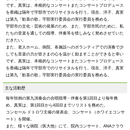
です。真実は、本格的なコンサートまたコンサートプロデュース
を香織は隔年で宇部市でのリサイタルを行う。現在、洋子、真実
は第九「歓喜の歌」宇部実行委員会の実行委員を務める。
宇部市の文化・芸術の発展のため、また、宇部市民のために、私
たちの音楽を通しての指導、伴奏等を惜しみなく努めさせていた
だきたい。
また、老人ホーム、病院、各施設へのボランティアでの演奏で少
しでも音楽の力が皆さまの心を温かく励ますことができると幸い
です。真実は、本格的なコンサートまたコンサートプロデュース
を香織は隔年で宇部市でのリサイタルを行う。現在、洋子、真実
は第九「歓喜の歌」宇部実行委員会の実行委員を務める。
主な活動歴
毎年恒例の第九演奏会の合唱指導・伴奏を第1回目より毎年務
め、真実は、第1回目から4回目までソリストを務めた。
コンセール ドトロワ主催の発表会、コンサート（ホワイエコンサ
ート）を開催。
また、様々な病院（医大他）にて、院内コンサート、ANAクラウ