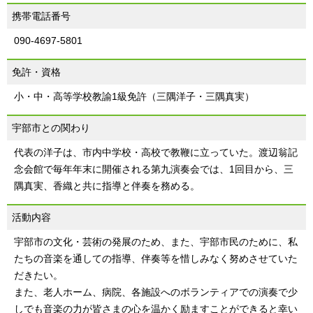
携帯電話番号
090-4697-5801
免許・資格
小・中・高等学校教諭1級免許（三隅洋子・三隅真実）
宇部市との関わり
代表の洋子は、市内中学校・高校で教鞭に立っていた。渡辺翁記
念会館で毎年年末に開催される第九演奏会では、1回目から、三
隅真実、香織と共に指導と伴奏を務める。
活動内容
宇部市の文化・芸術の発展のため、また、宇部市民のために、私
たちの音楽を通しての指導、伴奏等を惜しみなく努めさせていた
だきたい。
また、老人ホーム、病院、各施設へのボランティアでの演奏で少
しでも音楽の力が皆さまの心を温かく励ますことができると幸い