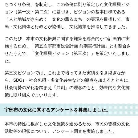
ちづくり条例」を制定し、この条例に則り策定した文化振興ビジ
ョン（第一次・第二次）に基づき、ビジョンの基本目標である
「人と地域がきらめく 文化の薫るまち」の実現を目指して、市
民・文化団体と行政とが協働し、文化施策を推進してきました。
このたび、本市の文化振興に関する施策を総合的かつ計画的に実
施するため、「第五次宇部市総合計画 前期実行計画」とも整合さ
せたうえで、「文化振興ビジョン（第三次）」を策定いたしまし
た。
第三次ビジョンでは、これまで培ってきた実績を引き継ぎなが
ら、SDGs・社会包摂・多文化共生などの観点を加えるとともに、
社会情勢の変化を踏まえ「共創」の理念のもと、効果的な文化施
策に取り組んでまいります。
宇部市の文化に関するアンケートを募集しました。
本市の特性に根ざした文化施策を進めるため、市民の皆様の文化
活動等の現状について、アンケート調査を実施しました。