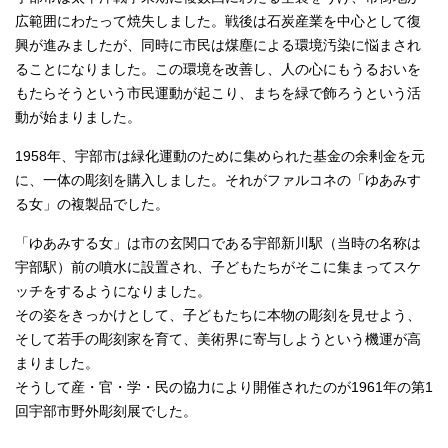
広範囲にわたって焼失しました。戦後は石炭産業を中心として復
興が進みましたが、同時に市民は煤塵による環境汚染に悩まされ
ることになりました。この環境を改善し、人の心にもうるおいを
もたらそうという市民運動が起こり、まちを緑で飾ろうという活
動が始まりました。
1958年、宇部市は緑化運動のために集められた基金の余剰金を元
に、一体の彫刻を購入しました。それがファルコネの「ゆあみす
る女」の複製品でした。
「ゆあみする女」は市の玄関口である宇部新川駅（当時の名称は
宇部駅）前の噴水に設置され、子どもたちがそこに集まってスケ
ッチをするようになりました。
その姿をきっかけとして、子どもたちに本物の彫刻を見せよう、
そして若手の彫刻家を育て、美術界に寄与しようという機運が高
まりました。
そうして産・官・学・民の協力により開催されたのが1961年の第1
回宇部市野外彫刻展でした。