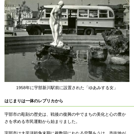
1958年に宇部新川駅前に設置された「ゆあみする女」
はじまりは一体のレプリカから
宇部市の彫刻の歴史は、戦後の復興の中でまちの美化と心の豊か
さを求める市民運動から始まりました。
宇部市は太平洋戦争末期に複数回にわたる空襲をうけ、市街地が