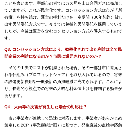
ことを言います。宇部市の例ではガス局を山口合同ガスに売却し
ていますが、これが民営化です。コンセッション方式は市が「所
有権」を持ち続け、運営の権利だけを一定期間（30年契約）貸し
出す民間委託方式です。今までは包括的民間委託を採用していま
したが、今後は運営を含むコンセッション方式を導入するもので
す。
Q3. コンセッション方式により、効率化されて出た利益は全て民
間企業の利益になるのか？市民に還元されないのか？
民間の工夫でコストが削減された場合、その一部は市に還元さ
れる仕組み（プロフィットシェア）を取り入れているので、将来
の設備更新費用や一般会計の負担軽減に充てられます。これによ
り、長期的な視点での将来の大幅な料金値上げを抑制する効果が
あります。
Q4．大雨等の災害が発生した場合の対応は？
市と事業者が連携して迅速に対応します。事業者があらかじめ
策定したBCP（事業継続計画）に基づき、発生直後の点検や応急