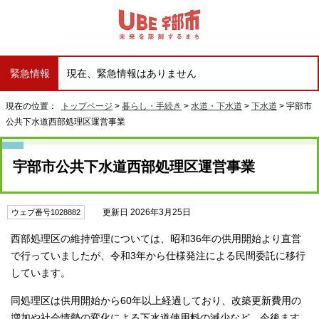
緊急情報
現在、緊急情報はありません
現在の位置：
トップページ
>
暮らし・手続き
>
水道・下水道
>
下水道
> 宇部市
公共下水道西部処理区運営事業
宇部市公共下水道西部処理区運営事業
更新日 2026年3月25日
ウェブ番号1028882
西部処理区の維持管理については、昭和36年の供用開始より直営
で行っていましたが、令和3年から仕様発注による民間委託に移行
しています。
同処理区は供用開始から60年以上経過しており、改築更新費用の
増加や社会情勢の変化による下水道使用料の減少など、今後ます