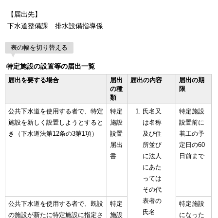
【届出先】
下水道整備課 排水設備指導係
表の幅を切り替える
特定施設の設置等の届出一覧
届出を要する場合
届出
届出の内容
届出の期
の種
限
類
公共下水道を使用する者で、特定
特定
氏名又
特定施設
施設を新しく設置しようとすると
施設
は名称
設置前に
き（下水道法第12条の3第1項）
設置
及び住
着工の予
届出
所並び
定日の60
書
に法人
日前まで
にあた
っては
その代
表者の
公共下水道を使用する者で、既設
特定
特定施設
氏名
の施設が新たに特定施設に指定さ
施設
になった