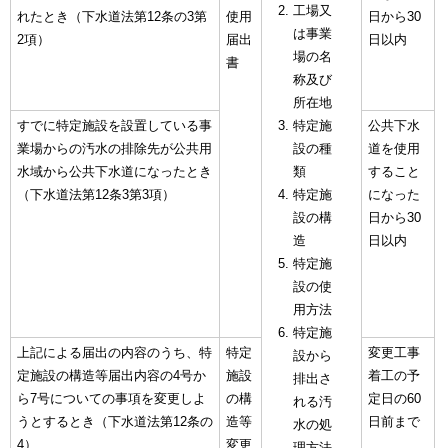
工場又
れたとき（下水道法第12条の3第
使用
日から30
は事業
2項）
届出
日以内
場の名
書
称及び
所在地
すでに特定施設を設置している事
特定施
公共下水
業場からの汚水の排除先が公共用
設の種
道を使用
水域から公共下水道になったとき
類
すること
（下水道法第12条3第3項）
特定施
になった
設の構
日から30
造
日以内
特定施
設の使
用方法
特定施
上記による届出の内容のうち、特
特定
変更工事
設から
定施設の構造等届出内容の4号か
施設
着工の予
排出さ
ら7号についての事項を変更しよ
の構
定日の60
れる汚
うとするとき（下水道法第12条の
造等
日前まで
水の処
4）
変更
理方法