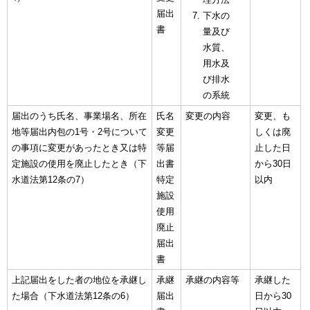
届出
下水の
書
量及び
水質、
用水及
び排水
の系統
届出のうち氏名、事業場名、所在
氏名
変更の内容
変更、も
地等届出内包の1号・2号について
変更
しくは廃
の事項に変更があったとき又は特
等届
止した日
定施設の使用を廃止したとき（下
出書
から30日
水道法第12条の7）
特定
以内
施設
使用
廃止
届出
書
上記届出をした者の地位を承継し
承継
承継の内容等
承継した
た場合（下水道法第12条の6）
届出
日から30