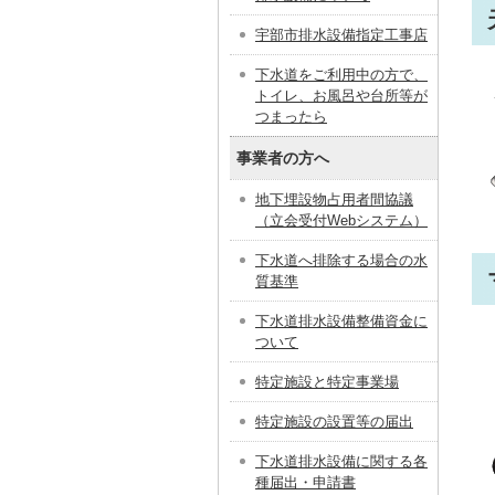
宇部市排水設備指定工事店
下水道をご利用中の方で、
トイレ、お風呂や台所等が
つまったら
事業者の方へ
地下埋設物占用者間協議
（立会受付Webシステム）
下水道へ排除する場合の水
質基準
下水道排水設備整備資金に
ついて
特定施設と特定事業場
特定施設の設置等の届出
下水道排水設備に関する各
種届出・申請書