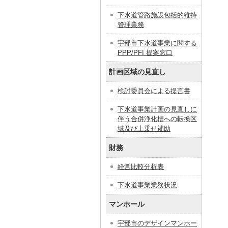
下水道管路施設包括的維持
管理業務
宇部市下水道事業に関する
PPP/PFI 提案窓口
計画区域の見直し
検討委員会による提言書
下水道事業計画の見直しに
伴う合併浄化槽への転換区
域及び上乗せ補助
財務
経営比較分析表
下水道事業業務状況
マンホール
宇部市のデザインマンホー