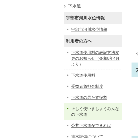
下水道
宇部市河川水位情報
宇部市河川水位情報
利用者の方へ
下水道使用料の表記方法変
更のお知らせ（令和8年4月
より）
下水道使用料
受益者負担金制度
下水道の果たす役割
正しく使いましょうみんな
の下水道
公共下水道ができれば
排水設備について