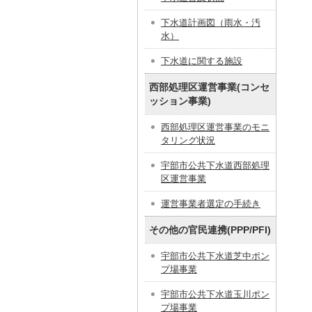
下水道計画図（雨水・汚
水）
下水道に関する施設
西部処理区運営事業(コンセ
ッション事業)
西部処理区運営事業のモニ
タリング状況
宇部市公共下水道西部処理
区運営事業
運営事業者選定の手続き
その他の官民連携(PPP/PFI)
宇部市公共下水道芝中ポン
プ場事業
宇部市公共下水道玉川ポン
プ場事業