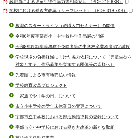
教職員による児童生徒性暴力等相談窓口 （PDF 219.6KB）
学校における働き方改革（リーフレット） （PDF 319.7KB）
教職のスタートライン（教職入門セミナー）の開催
令和8年度宇部市小・中学校科学作品展の開催
令和8年度就学義務猶予免除者等の中学校卒業程度認定試験
学校現場の負担軽減に向けた協力依頼について（児童生徒を
対象とする、作品募集を実施する団体等の皆様へ）
先着順による市有地売払い情報
学校教育改革プロジェクト
「家族でやま学の日」について
市立小中学校の学年末休業日の変更について
宇部市立中学校における部活動指導員の登録について
宇部市立小中学校における働き方改革の新たな取組
英語検定料助成事業