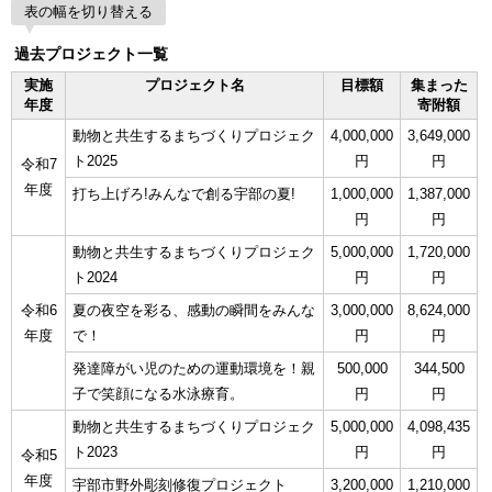
表の幅を切り替える
過去プロジェクト一覧
実施
プロジェクト名
目標額
集まった
年度
寄附額
動物と共生するまちづくりプロジェク
4,000,000
3,649,000
ト2025
円
円
令和7
年度
打ち上げろ!みんなで創る宇部の夏!
1,000,000
1,387,000
円
円
動物と共生するまちづくりプロジェク
5,000,000
1,720,000
ト2024
円
円
令和6
夏の夜空を彩る、感動の瞬間をみんな
3,000,000
8,624,000
年度
で！
円
円
発達障がい児のための運動環境を！親
500,000
344,500
子で笑顔になる水泳療育。
円
円
動物と共生するまちづくりプロジェク
5,000,000
4,098,435
ト2023
円
円
令和5
年度
宇部市野外彫刻修復プロジェクト
3,200,000
1,210,000