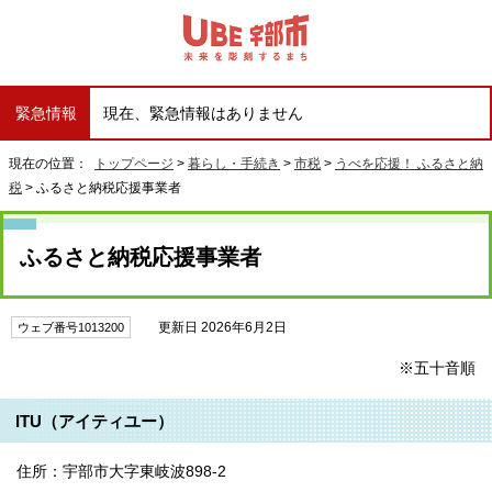
緊急情報
現在、緊急情報はありません
現在の位置：
トップページ
>
暮らし・手続き
>
市税
>
うべを応援！ ふるさと納
税
> ふるさと納税応援事業者
ふるさと納税応援事業者
更新日 2026年6月2日
ウェブ番号1013200
※五十音順
ITU（アイティユー）
住所：宇部市大字東岐波898-2