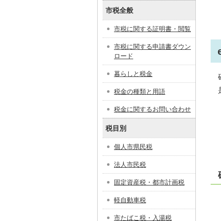
市税全般
市税に関する証明書・閲覧
市税に関する申請書ダウン
ロード
暮らしと税金
税金の種類と用語
税金に関するお問い合わせ
税目別
個人市県民税
法人市民税
固定資産税・都市計画税
軽自動車税
市たばこ税・入湯税