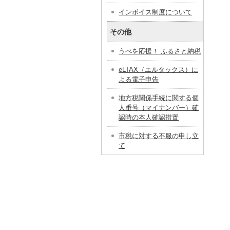
インボイス制度について
その他
うべを応援！ ふるさと納税
eLTAX（エルタックス）に
よる電子申告
地方税関係手続に関する個
人番号（マイナンバー）確
認時の本人確認措置
市税に対する不服の申し立
て