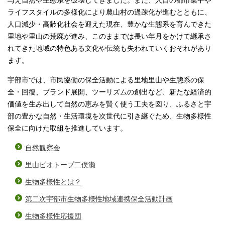
与え自然や生態系を破壊してきました。また、人口の都市集中や
ライフスタイルの多様化により農山村の過疎化が進むとともに、
人口減少・高齢化社会を迎えた現在、豊かな生態系を育んできた
里地や里山の荒廃が進み、このままでは長い年月をかけて継承さ
れてきた地域の特色ある文化や伝統も失われていくおそれがあり
ます。
宇部市では、市民協働の保全活動による里地里山や生態系の保
全・回復、ブランド展開、ツーリズムの創出など、新たな経済的
価値を生み出して自然の恵みを賢く使う工夫を図り、ふるさと宇
部の豊かな自然・生活環境を次世代に引き継ぐため、生物多様性
保全に向けた取組を推進しています。
自然観察会
里山ビオトープ二俣瀬
生物多様性とは？
第二次宇部市生物多様性地域連携保全活動計画
生物多様性応援団