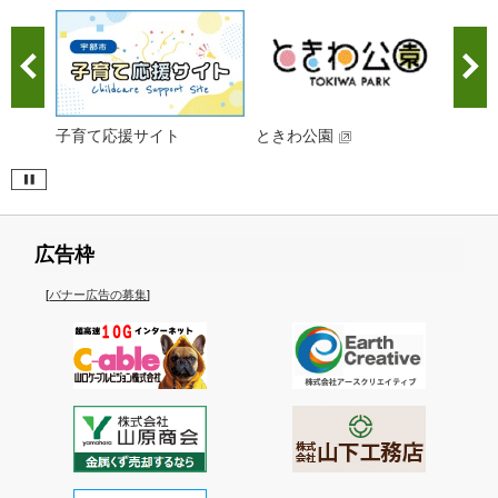
子育て応援サイト
ときわ公園
宇部
ト
広告枠
[
バナー広告の募集
]