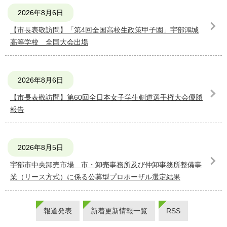
2026年8月6日
【市長表敬訪問】「第4回全国高校生政策甲子園」宇部鴻城
高等学校 全国⼤会出場
2026年8月6日
【市長表敬訪問】第60回全日本女子学生剣道選手権大会優勝
報告
2026年8月5日
宇部市中央卸売市場 市・卸売事務所及び仲卸事務所整備事
業（リース方式）に係る公募型プロポーザル選定結果
報道発表
新着更新情報一覧
RSS