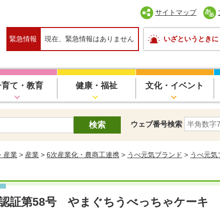
サイトマップ
緊急情報
現在、緊急情報はありません
いざというときに
子育て・教育
健康・福祉
文化・イベント
ウェブ番号検索
・産業
>
産業
>
6次産業化・農商工連携
>
うべ元気ブランド
>
うべ元気
認証第58号 やまぐちうべっちゃケーキ