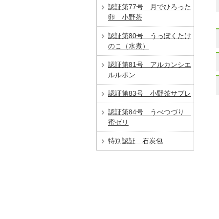
認証第77号 月でひろった
卵 小野茶
認証第80号 うっぽくたけ
のこ（水煮）
認証第81号 アルカンシエ
ルルポン
認証第83号 小野茶サブレ
認証第84号 うべつづり
蜜ゼリ
特別認証 石炭包