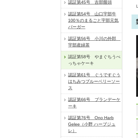
認証第45号 吉部饅頭
認証第54号 山口宇部牛
100％のまるごと宇部元気
バーガー
認証第56号 小川の外郎
宇部産緑茶
認証第58号 やまぐちうべ
っちゃケーキ
認証第61号 ぐうですぐう
はちみつブルーベリーソー
ス
認証第66号 ブランデーケ
ーキ
認証第76号 Ono Harb
Gelee（小野 ハーブジュ
レ）