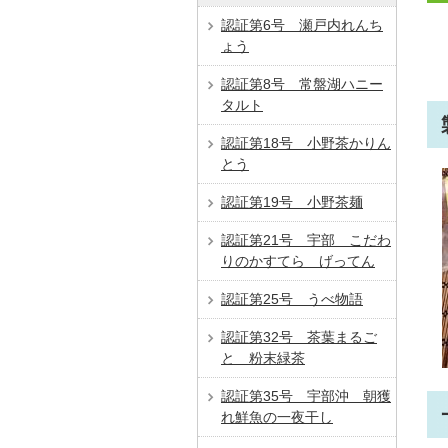
認証第6号 瀬戸内れんち
ょう
認証第8号 常盤湖ハニー
タルト
認証第18号 小野茶かりん
とう
認証第19号 小野茶麺
認証第21号 宇部 こだわ
りのかすてら げってん
認証第25号 うべ物語
認証第32号 茶葉まるご
と 粉末緑茶
認証第35号 宇部沖 朝獲
れ鮮魚の一夜干し