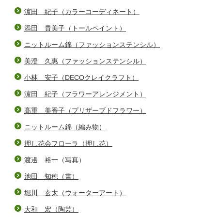
濵田 紀子（カラーコーディネート）
添田 貴美子（トールペイント）
ニットルーム錦（ファッションステンシル）
美澄 久惠（ファッションステンシル）
小林 安子（DECOクレイクラフト）
濵田 紀子（フラワーアレンジメント）
髙重 美香子（プリザーブドフラワー）
ニットルーム錦（編み物）
押し花会フローラ（押し花）
渡邊 裕一（写真）
池田 知穂（書）
堀川 玄太（ウォーターアート）
大和 宏（陶芸）