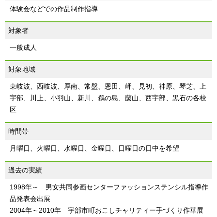
体験会などでの作品制作指導
対象者
一般成人
対象地域
東岐波、西岐波、厚南、常盤、恩田、岬、見初、神原、琴芝、上
宇部、川上、小羽山、新川、鵜の島、藤山、西宇部、黒石の各校
区
時間帯
月曜日、火曜日、水曜日、金曜日、日曜日の日中を希望
過去の実績
1998年～ 男女共同参画センターファッションステンシル指導作
品発表会出展
2004年～2010年 宇部市町おこしチャリティー手づくり作華展