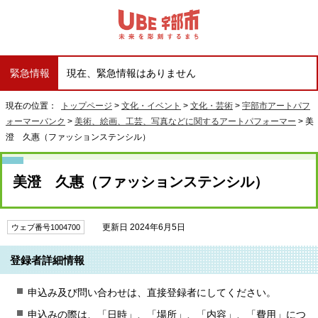
緊急情報
現在、緊急情報はありません
現在の位置：
トップページ
>
文化・イベント
>
文化・芸術
>
宇部市アートパフ
ォーマーバンク
>
美術、絵画、工芸、写真などに関するアートパフォーマー
> 美
澄 久惠（ファッションステンシル）
美澄 久惠（ファッションステンシル）
更新日 2024年6月5日
ウェブ番号1004700
登録者詳細情報
申込み及び問い合わせは、直接登録者にしてください。
申込みの際は、「日時」、「場所」、「内容」、「費用」につ