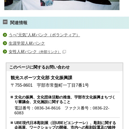
関連情報
うべ”元気”人材バンク（ボランティア）
生涯学習人材バンク
女性人材バンク
（外部リンク）
このページに関する
お問い合わせ
観光スポーツ文化部 文化振興課
〒755-8601 宇部市常盤町一丁目7番1号
文化の振興、文化団体活動の推進、宇部市文化振興まちづく
り審議会、文化施設に関すること
電話番号：0836-34-8616 ファクス番号：0836-22-
6083
UBE現代日本彫刻展（旧UBEビエンナーレ）、彫刻に関する
企画展、ワークショップの開催、市内への彫刻設置及び維持