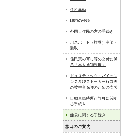
住所異動
印鑑の登録
外国人住民の方の手続き
パスポート（旅券）申請・
受取
住民票の写し等の交付に係
る「本人通知制度」
ドメスティック・バイオレ
ンス及びストーカー行為等
の被害者保護のための支援
自動車臨時運行許可に関す
る手続き
船員に関する手続き
窓口のご案内