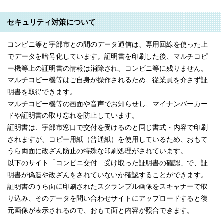
セキュリティ対策について
コンビニ等と宇部市との間のデータ通信は、専用回線を使った上
でデータを暗号化しています。証明書を印刷した後、マルチコピ
ー機等上の証明書の情報は消除され、コンビニ等に残りません。
マルチコピー機等はご自身が操作されるため、従業員を介さず証
明書を取得できます。
マルチコピー機等の画面や音声でお知らせし、マイナンバーカー
ドや証明書の取り忘れを防止しています。
証明書は、宇部市窓口で交付を受けるのと同じ書式・内容で印刷
されますが、コピー用紙（普通紙）を使用しているため、おもて
うら両面に改ざん防止の特殊な印刷処理がされています。
以下のサイト「コンビニ交付 受け取った証明書の確認」で、証
明書が偽造や改ざんをされていないか確認することができます。
証明書のうら面に印刷されたスクランブル画像をスキャナーで取
り込み、そのデータを問い合わせサイトにアップロードすると復
元画像が表示されるので、おもて面と内容が照合できます。