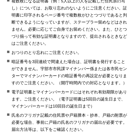
複数枚になる証明書（例：5人以上の人を記載した住民票の写
し）については、お取り忘れのないようにご注意ください。証
明書に印字されるページ番号で複数枚がひとつづりであると判
断できるようになっていますが、ステープラー留めなどはされ
ません。必要に応じてご自身でお留めください。また、ひとつ
づり揃って有効な証明書となりますので、提出されるときなど
はご注意ください。
おつりのとり忘れにご注意ください。
暗証番号を3回連続で間違えた場合は、証明書を発行すること
ができません。宇部市市民課マイナンバー係または各市民セン
ターでマイナンバーカードの暗証番号の再設定が必要となりま
すのでご注意ください。（開庁時間内での対応となります。）
電子証明書とマイナンバーカードにはそれぞれ有効期限があり
ます。ご注意ください。（電子証明書は5回目の誕生日まで、
マイナンバーカードは10回目の誕生日まで）
氏名のフリガナ記載の住民票や戸籍謄本・抄本、戸籍の附票が
必要な場合、事前に戸籍の氏名のフリガナの届出が必要です。
届出方法等は、以下をご確認ください。