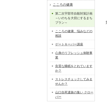
こころの健康
第二次宇部市自殺対策計画
～いのちを大切にするまち
プラン～
こころの健康、悩みなどの
相談
ゲートキーパー講座
心身のリフレッシュ体験事
業
良質な睡眠をとれています
か？
ストレスチェックしてみま
せんか？
山口自死遺族の集い クロー
バー