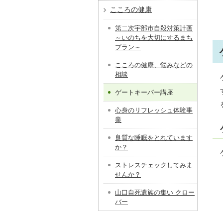
こころの健康
第二次宇部市自殺対策計画
～いのちを大切にするまち
プラン～
こころの健康、悩みなどの
相談
ゲートキーパー講座
心身のリフレッシュ体験事
業
良質な睡眠をとれています
か？
ストレスチェックしてみま
せんか？
山口自死遺族の集い クロー
バー