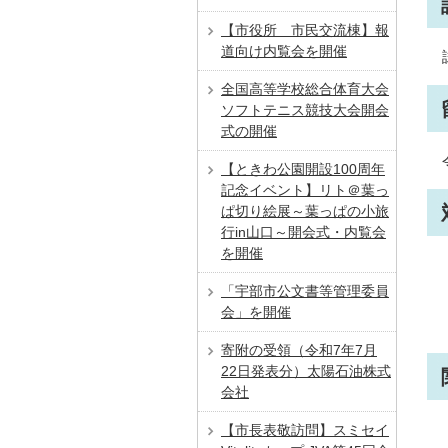
【市役所 市民交流棟】報
道向け内覧会を開催
全国高等学校総合体育大会
ソフトテニス競技大会開会
式の開催
【ときわ公園開設100周年
記念イベント】リト＠葉っ
ぱ切り絵展～葉っぱの小旅
行in山口～開会式・内覧会
を開催
「宇部市公文書等管理委員
会」を開催
寄附の受領（令和7年7月
22日発表分）太陽石油株式
会社
【市長表敬訪問】スミセイ