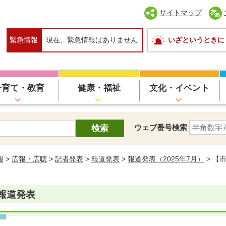
サイトマップ
緊急情報
現在、緊急情報はありません
いざというときに
子育て・教育
健康・福祉
文化・イベント
ウェブ番号検索
報
>
広報・広聴
>
記者発表
>
報道発表
>
報道発表（2025年7月）
> 【
報道発表