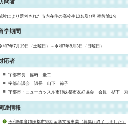
訪問者
試験により選考された市内在住の高校生10名及び引率教諭1名
留学期間
令和7年7月19日（土曜日）～令和7年8月3日（日曜日）
対応者
宇部市長 篠﨑 圭二
宇部市議会 議長 山下 節子
宇部市・ニューカッスル市姉妹都市友好協会 会長 杉下 
関連情報
令和8年度姉妹都市短期留学支援事業（募集は終了しました）