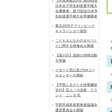
【市長表敬訪問】第59回全
日本女子学生剣道選手権大
会優勝者・第73回全日本学
生剣道選手権大会準優勝者
東京2025デフリンピック
キャラバンカー巡回
こどもまんなかのまちづく
りに関する研修会を開催
【道の日】道路の清掃活動
を実施
リモート窓口及びDXコー
ルセンターを開始
【宇部ふるさと大使委嘱状
交付】芸人／小説家 ララ
ンド ニシダ 氏
宇部市成長産業推進協議会
運営委員会を開催