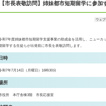
【市長表敬訪問】姉妹都市短期留学に参加
ウェブ番
令和7年度姉妹都市短期留学支援事業の助成金を活用し、ニューカ
期留学する生徒らが出発前に市長を表敬訪問します。
日時
令和7年7月14日（月曜日）16時30分
場所
市役所 本庁舎棟3階 市長応接室