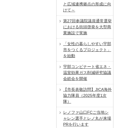
と広域連携拠点の形成に向
けて～
第27回参議院議員通常選挙
における街頭啓発を大型商
業施設で実施
「女性の暮らしやすい宇部
市をつくるプロジェクト」
を始動
宇部コンビナート省エネ・
温室効果ガス削減研究協議
会総会を開催
【市長表敬訪問】JICA海外
協力隊員（2025年度1次
隊）
レノファ山口FCご当地シ
ャレン選手とレノ丸が来場
PRを行います