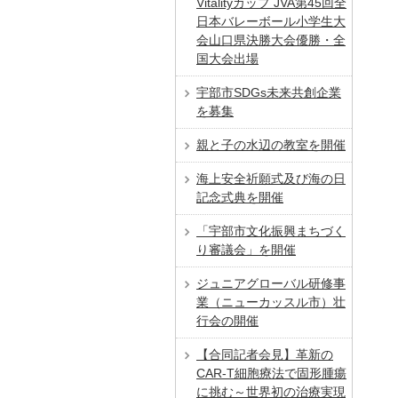
Vitalityカップ JVA第45回全
日本バレーボール小学生大
会山口県決勝大会優勝・全
国大会出場
宇部市SDGs未来共創企業
を募集
親と子の水辺の教室を開催
海上安全祈願式及び海の日
記念式典を開催
「宇部市文化振興まちづく
り審議会」を開催
ジュニアグローバル研修事
業（ニューカッスル市）壮
行会の開催
【合同記者会見】革新の
CAR-T細胞療法で固形腫瘍
に挑む～世界初の治療実現