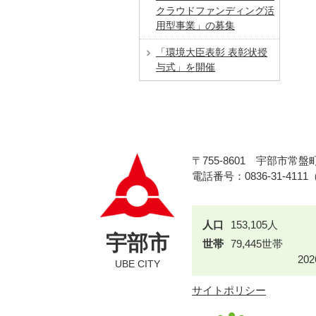
クラウドファンディング活
用型事業」の募集
「環境大臣表彰 表彰状授
与式」を開催
〒755-8601
宇部市常盤町
電話番号：0836-31-411
人口
153,105人
宇部市
世帯
79,445世帯
20
UBE CITY
サイトポリシー