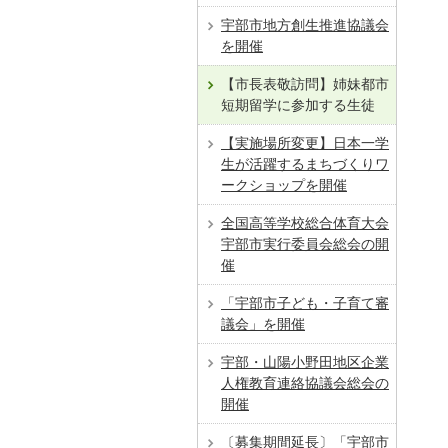
宇部市地方創生推進協議会
を開催
【市長表敬訪問】姉妹都市
短期留学に参加する生徒
【実施場所変更】日本一学
生が活躍するまちづくりワ
ークショップを開催
全国高等学校総合体育大会
宇部市実行委員会総会の開
催
「宇部市子ども・子育て審
議会」を開催
宇部・山陽小野田地区企業
人権教育連絡協議会総会の
開催
〔募集期間延長〕「宇部市