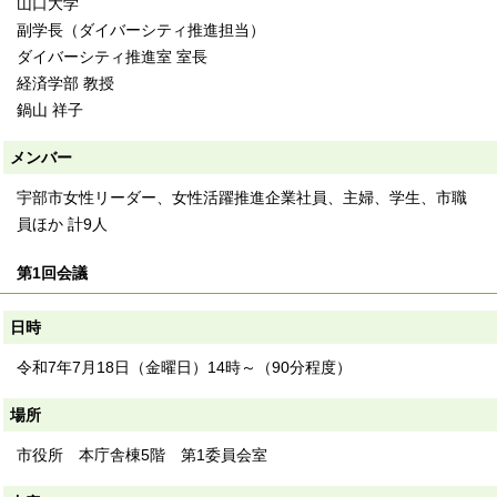
⼭⼝⼤学
副学⻑（ダイバーシティ推進担当）
ダイバーシティ推進室 室⻑
経済学部 教授
鍋⼭ 祥⼦
メンバー
宇部市⼥性リーダー、⼥性活躍推進企業社員、主婦、学⽣、市職
員ほか 計9⼈
第1回会議
日時
令和7年7⽉18⽇（⾦曜⽇）14時～（90分程度）
場所
市役所 本庁舎棟5階 第1委員会室