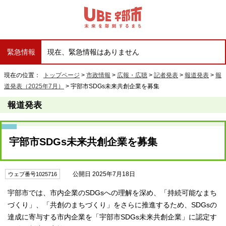
緊急情報
現在、緊急情報はありません
現在の位置：
トップページ
>
市政情報
>
広報・広聴
>
記者発表
>
報道発表
>
報
道発表（2025年7月）
> 宇部市SDGs未来共創企業を募集
報道発表
宇部市SDGs未来共創企業を募集
公開日 2025年7月18日
ウェブ番号1025716
宇部市では、市内企業のSDGsへの理解を深め、「持続可能なまち
づくり」、「共創のまちづくり」をさらに推進するため、SDGsの
達成に寄与する市内企業を「宇部市SDGs未来共創企業」に認定す