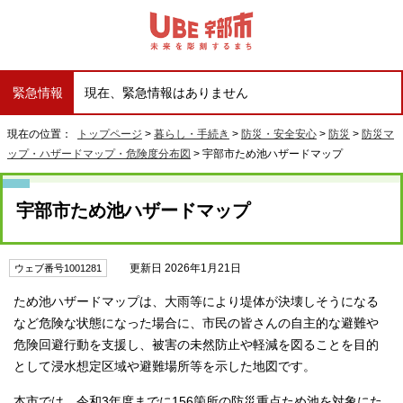
緊急情報
現在、緊急情報はありません
現在の位置：
トップページ
>
暮らし・手続き
>
防災・安全安心
>
防災
>
防災マ
ップ・ハザードマップ・危険度分布図
> 宇部市ため池ハザードマップ
宇部市ため池ハザードマップ
更新日 2026年1月21日
ウェブ番号1001281
ため池ハザードマップは、大雨等により堤体が決壊しそうになる
など危険な状態になった場合に、市民の皆さんの自主的な避難や
危険回避行動を支援し、被害の未然防止や軽減を図ることを目的
として浸水想定区域や避難場所等を示した地図です。
本市では、令和3年度までに156箇所の防災重点ため池を対象にた