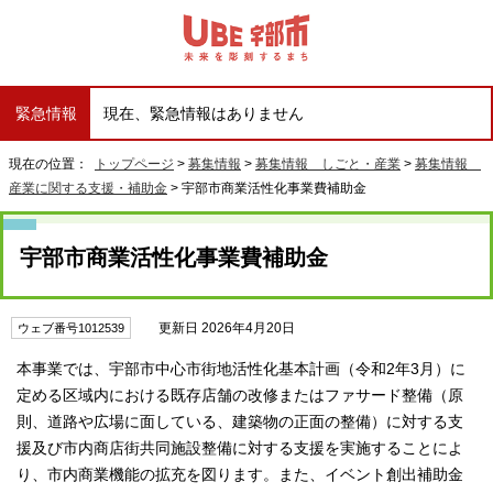
緊急情報
現在、緊急情報はありません
現在の位置：
トップページ
>
募集情報
>
募集情報 しごと・産業
>
募集情報
産業に関する支援・補助金
> 宇部市商業活性化事業費補助金
宇部市商業活性化事業費補助金
更新日 2026年4月20日
ウェブ番号1012539
本事業では、宇部市中心市街地活性化基本計画（令和2年3月）に
定める区域内における既存店舗の改修またはファサード整備（原
則、道路や広場に面している、建築物の正面の整備）に対する支
援及び市内商店街共同施設整備に対する支援を実施することによ
り、市内商業機能の拡充を図ります。また、イベント創出補助金