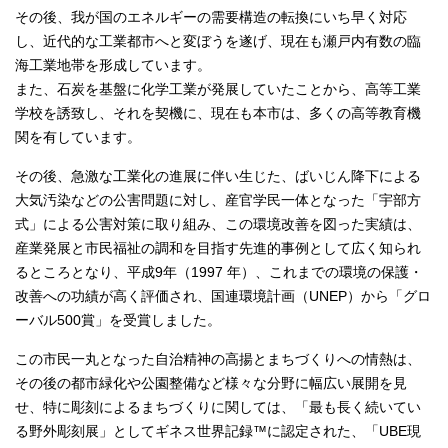
その後、我が国のエネルギーの需要構造の転換にいち早く対応
し、近代的な工業都市へと変ぼうを遂げ、現在も瀬戸内有数の臨
海工業地帯を形成しています。
また、石炭を基盤に化学工業が発展していたことから、高等工業
学校を誘致し、それを契機に、現在も本市は、多くの高等教育機
関を有しています。
その後、急激な工業化の進展に伴い生じた、ばいじん降下による
大気汚染などの公害問題に対し、産官学民一体となった「宇部方
式」による公害対策に取り組み、この環境改善を図った実績は、
産業発展と市民福祉の調和を目指す先進的事例として広く知られ
るところとなり、平成9年（1997 年）、これまでの環境の保護・
改善への功績が高く評価され、国連環境計画（UNEP）から「グロ
ーバル500賞」を受賞しました。
この市民一丸となった自治精神の高揚とまちづくりへの情熱は、
その後の都市緑化や公園整備など様々な分野に幅広い展開を見
せ、特に彫刻によるまちづくりに関しては、「最も長く続いてい
る野外彫刻展」としてギネス世界記録™に認定された、「UBE現