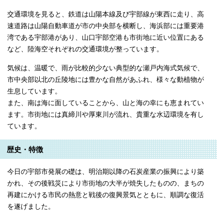
交通環境を見ると、鉄道は山陽本線及び宇部線が東西に走り、高
速道路は山陽自動車道が市の中央部を横断し、海浜部には重要港
湾である宇部港があり、山口宇部空港も市街地に近い位置にある
など、陸海空それぞれの交通環境が整っています。
気候は、温暖で、雨が比較的少ない典型的な瀬戸内海式気候で、
市中央部以北の丘陵地には豊かな自然があふれ、様々な動植物が
生息しています。
また、南は海に面していることから、山と海の幸にも恵まれてい
ます。市街地には真締川や厚東川が流れ、貴重な水辺環境を有し
ています。
歴史・特徴
今日の宇部市発展の礎は、明治期以降の石炭産業の振興により築
かれ、その後戦災により市街地の大半が焼失したものの、まちの
再建にかける市民の熱意と戦後の復興景気とともに、順調な復活
を遂げました。