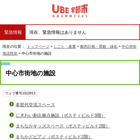
緊急情報
現在、緊急情報はありません
現在の位置：
トップページ
>
しごと・産業
>
都市計画・景観・緑化
>
中心市街
地活性化
> 中心市街地の施設
中心市街地の施設
ウェブ番号1022813
多世代交流スペース
にぎわい創出拠点施設（ボスティビルド3階）
まちなかキッズスペース（ボスティビルド2階）
まちかどピアノ（ボスティビルド2階）