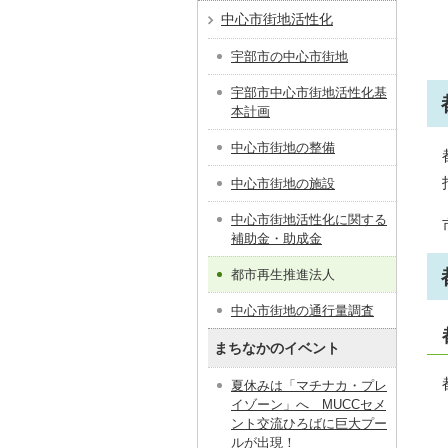
中心市街地活性化
宇部市の中心市街地
宇部市中心市街地活性化基
本計画
中心市街地の整備
中心市街地の施設
中心市街地活性化に関する
補助金・助成金
都市再生推進法人
中心市街地の通行量調査
まちなかのイベント
夏休みは「マチナカ・プレ
イゾーン」へ MUCCセメ
ント交流ひろばに巨大プー
ルが出現！