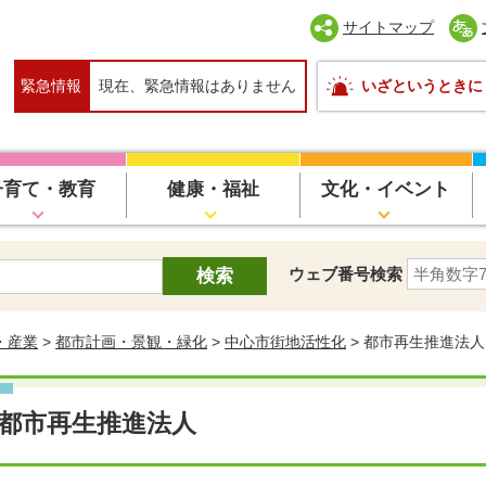
サイトマップ
緊急情報
現在、緊急情報はありません
いざというときに
子育て・教育
健康・福祉
文化・イベント
ウェブ番号検索
・産業
>
都市計画・景観・緑化
>
中心市街地活性化
> 都市再生推進法人
都市再生推進法人