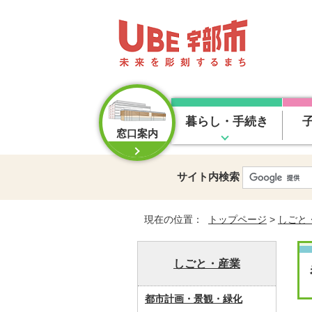
暮らし・手続き
窓口案内
サイト内検索
現在の位置：
トップページ
>
しごと
しごと・産業
都市計画・景観・緑化