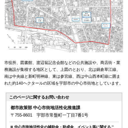
市役所、図書館、渡辺翁記念会館などの公共施設や、商店街・業
務施設が集積する地区として、上図のとおり、北は鍋倉草江線、
南は中央線と新町明神線、東は参宮線、西は中山西本町線に囲ま
れた約140ヘクタールの区域を宇部市の中心市街地としています。
このページに関する
お問い合わせ
都市政策部 中心市街地活性化推進課
〒755-8601 宇部市常盤町一丁目7番1号
中心市街地活性化の補助金・助成金、イベント等に関するこ