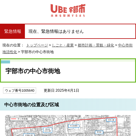
緊急情報
現在、緊急情報はありません
現在の位置：
トップページ
>
しごと・産業
>
都市計画・景観・緑化
>
中心市街
地活性化
> 宇部市の中心市街地
宇部市の中心市街地
更新日 2025年4月1日
ウェブ番号1005640
中心市街地の位置及び区域