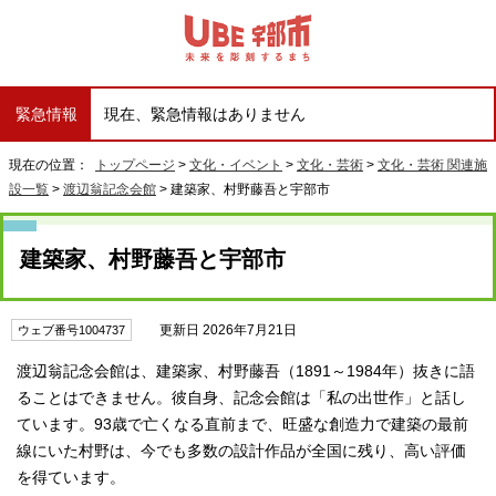
緊急情報
現在、緊急情報はありません
現在の位置：
トップページ
>
文化・イベント
>
文化・芸術
>
文化・芸術 関連施
設一覧
>
渡辺翁記念会館
> 建築家、村野藤吾と宇部市
建築家、村野藤吾と宇部市
更新日 2026年7月21日
ウェブ番号1004737
渡辺翁記念会館は、建築家、村野藤吾（1891～1984年）抜きに語
ることはできません。彼自身、記念会館は「私の出世作」と話し
ています。93歳で亡くなる直前まで、旺盛な創造力で建築の最前
線にいた村野は、今でも多数の設計作品が全国に残り、高い評価
を得ています。