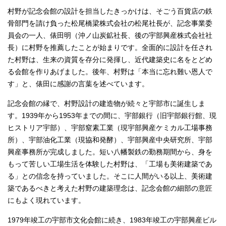
村野が記念会館の設計を担当したきっかけは、そごう百貨店の鉄
骨部門を請け負った松尾橋梁株式会社の松尾社長が、記念事業委
員会の一人、俵田明（沖ノ山炭鉱社長、後の宇部興産株式会社社
長）に村野を推薦したことが始まりです。全面的に設計を任され
た村野は、生来の資質を存分に発揮し、近代建築史に名をとどめ
る会館を作りあげました。後年、村野は「本当に忘れ難い恩人で
す」と、俵田に感謝の言葉を述べています。
記念会館の縁で、村野設計の建造物が続々と宇部市に誕生しま
す。1939年から1953年までの間に、宇部銀行（旧宇部銀行館、現
ヒストリア宇部）、宇部窒素工業（現宇部興産ケミカル工場事務
所）、宇部油化工業（現協和発酵）、宇部興産中央研究所、宇部
興産事務所が完成しました。短い八幡製鉄の勤務期間から、身を
もって苦しい工場生活を体験した村野は、「工場も美術建築であ
る」との信念を持っていました。そこに人間がいる以上、美術建
築であるべきと考えた村野の建築理念は、記念会館の細部の意匠
にもよく現れています。
1979年竣工の宇部市文化会館に続き、1983年竣工の宇部興産ビル