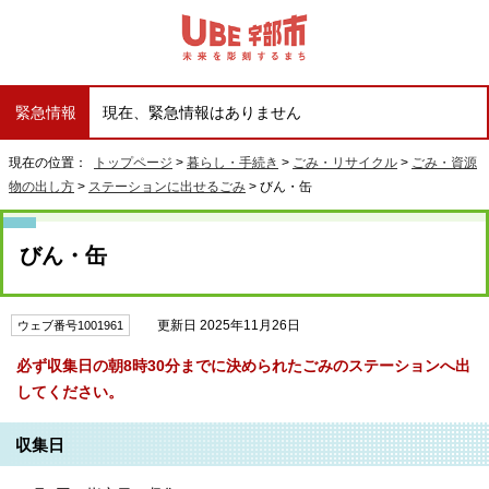
緊急情報
現在、緊急情報はありません
現在の位置：
トップページ
>
暮らし・手続き
>
ごみ・リサイクル
>
ごみ・資源
物の出し方
>
ステーションに出せるごみ
> びん・缶
びん・缶
更新日 2025年11月26日
ウェブ番号1001961
必ず収集日の朝8時30分までに決められたごみのステーションへ出
してください。
収集日