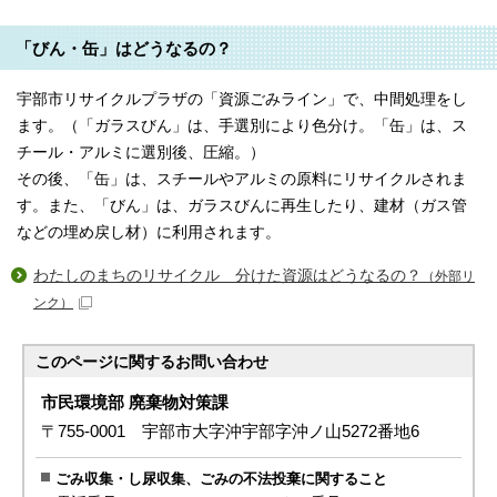
「びん・缶」はどうなるの？
宇部市リサイクルプラザの「資源ごみライン」で、中間処理をし
ます。（「ガラスびん」は、手選別により色分け。「缶」は、ス
チール・アルミに選別後、圧縮。）
その後、「缶」は、スチールやアルミの原料にリサイクルされま
す。また、「びん」は、ガラスびんに再生したり、建材（ガス管
などの埋め戻し材）に利用されます。
わたしのまちのリサイクル 分けた資源はどうなるの？
（外部リ
ンク）
このページに関する
お問い合わせ
市民環境部 廃棄物対策課
〒755-0001 宇部市大字沖宇部字沖ノ山5272番地6
ごみ収集・し尿収集、ごみの不法投棄に関すること