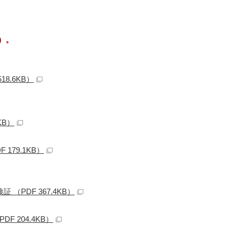
）。
8.6KB）
KB）
79.1KB）
PDF 367.4KB）
 204.4KB）