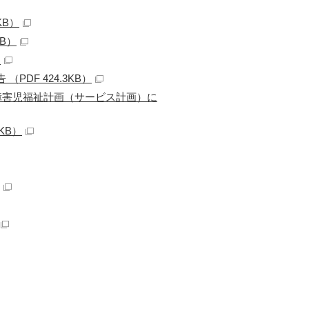
KB）
KB）
）
DF 424.3KB）
障害児福祉計画（サービス計画）に
KB）