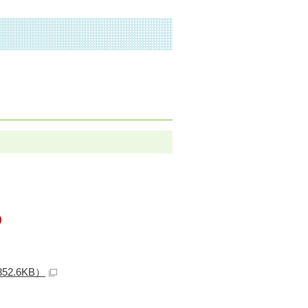
）
2.6KB）