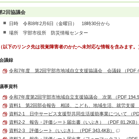
第2回協議会
日時 令和8年2月6日（金曜日） 18時30分から
場所 宇部市役所 防災情報センター
（以下のリンク先は視覚障害者のかたへ未対応な情報を含みます。
会議録
令和7年度 第2回宇部市地域自立支援協議会 会議録 （PDF 44
議事資料
令和7年度第2回宇部市地域自立支援協議会 次第 （PDF 194.9
資料1 第2回部会報告 相談、こども、地域生活、就労支援 （PD
資料2-1 日中サービス支援型共同生活援助事業について （PDF 2
資料2-2 報告・評価シート届出書（いぶき） （PDF 81.2KB
資料2-3 評価シート（いぶき） （PDF 343.4KB）
資料2-4 報告・評価シート届出書（フォーマックス） （PDF 7