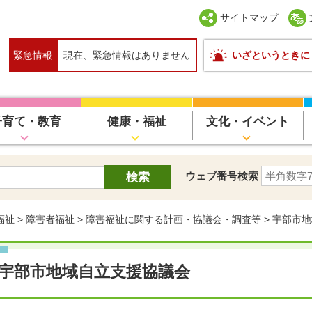
サイトマップ
緊急情報
現在、緊急情報はありません
いざというときに
子育て・教育
健康・福祉
文化・イベント
ウェブ番号検索
福祉
>
障害者福祉
>
障害福祉に関する計画・協議会・調査等
> 宇部市
宇部市地域自立支援協議会