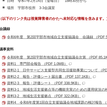
日時 令和7年2月14日（金曜日） 18時30分から
場所 宇部市役所 3-3会議室
（以下のリンク先は視覚障害者のかたへ未対応な情報を含みます。
会議録
令和6年度 第2回宇部市地域自立支援協議会 会議録 （PDF 51
議事資料
令和6年度 第2回宇部市地域自立支援協議会次第 （PDF 85.1
資料1 専門部会報告 （PDF 1.0MB）
資料2-1 日中サービス支援型共同生活援助事業について （PDF 1
資料2-2 報告・評価シート届出書 （PDF 137.1KB）
資料2-3 報告・評価シート （PDF 338.9KB）
資料3-1 地域生活支援拠点等の機能充実のための運用状況の検証 （
資料3-2 地域生活支援拠点 （PDF 322.0KB）
資料4 令和6年度第1回自立支援協議会地域課題の検討報告 （PDF