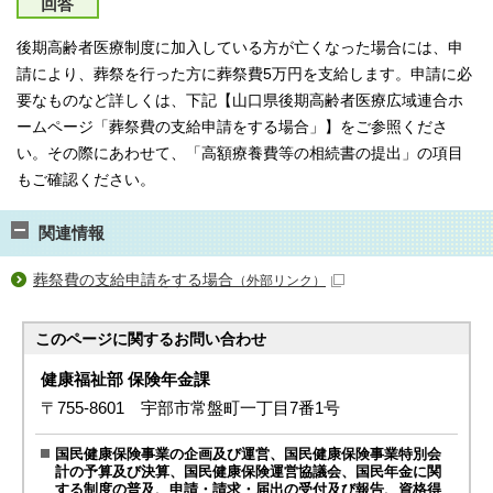
回答
後期高齢者医療制度に加入している方が亡くなった場合には、申
請により、葬祭を行った方に葬祭費5万円を支給します。申請に必
要なものなど詳しくは、下記【山口県後期高齢者医療広域連合ホ
ームページ「葬祭費の支給申請をする場合」】をご参照くださ
い。その際にあわせて、「高額療養費等の相続書の提出」の項目
もご確認ください。
関連情報
葬祭費の支給申請をする場合
（外部リンク）
このページに関する
お問い合わせ
健康福祉部 保険年金課
〒755-8601 宇部市常盤町一丁目7番1号
国民健康保険事業の企画及び運営、国民健康保険事業特別会
計の予算及び決算、国民健康保険運営協議会、国民年金に関
する制度の普及、申請・請求・届出の受付及び報告、資格得