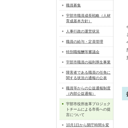
職員募集
宇部市職員成長戦略（人材
育成基本方針）
人事行政の運営状況
職員の給与・定員管理
特別職報酬等審議会
宇部市職員の福利厚生事業
障害者である職員の任免に
関する状況の通報の公表
職員等からの公益通報制度
（内部公益通報）
宇部市役所改革プロジェク
トチームによる市長への提
言について
10月1日から開庁時間を変