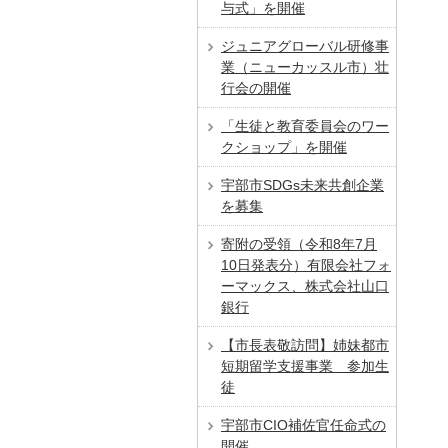
与式」を開催
ジュニアグローバル研修事
業（ニューカッスル市）壮
行会の開催
「生徒と教育委員会のワー
クショップ」を開催
宇部市SDGs未来共創企業
を募集
寄附の受領（令和8年7月
10日発表分）有限会社フォ
ーマックス、株式会社山口
銀行
【市⻑表敬訪問】姉妹都市
短期留学⽀援事業 参加⽣
徒
宇部市CIO補佐官任命式の
開催