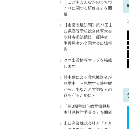
「こどもまんなかのまちづ
くりに関する研修会」を開
催
【市⻑表敬訪問】第77回山
口県高等学校総合体育大会
少林寺拳法競技 優勝者・
準優勝者の全国⼤会出場報
告
クマ出没情報マップを掲載
します
熱中症による救急搬送者が
急増中 ～急増する熱中症
から、あなたと大切な人の
命を守るために～
「第3期宇部市教育振興基
本計画検討委員会」を開催
山口産業株式会社と「とき