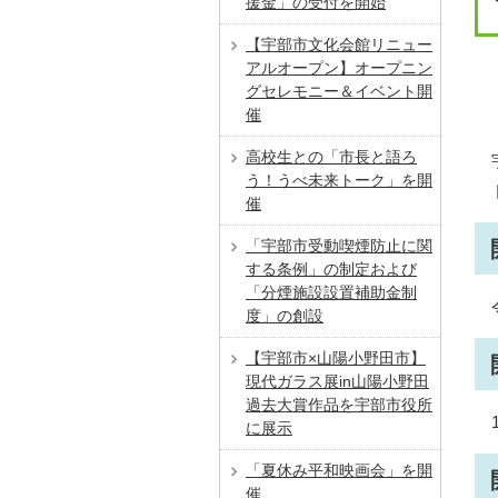
援金」の受付を開始
【宇部市文化会館リニュー
アルオープン】オープニン
グセレモニー＆イベント開
催
高校生との「市長と語ろ
う！うべ未来トーク」を開
催
「宇部市受動喫煙防止に関
する条例」の制定および
「分煙施設設置補助金制
度」の創設
【宇部市×山陽小野田市】
現代ガラス展in山陽小野田
過去大賞作品を宇部市役所
に展示
「夏休み平和映画会」を開
催