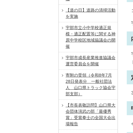
【道の日】道路の清掃活動
を実施
宇部市立小中学校適正規
模・適正配置等に関する神
原中学校区地域協議会の開
催
宇部市成長産業推進協議会
運営委員会を開催
寄附の受領（令和8年7月
28日発表分 一般社団法
人 山口県トラック協会宇
部支部）
【市長表敬訪問】山口県大
会団体演武の部「最優秀
賞」受賞拳士の全国大会出
場報告