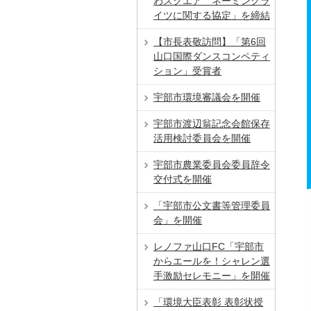
わスクエア ネーミングラ
イツに関する協定」を締結
【市長表敬訪問】「第6回
⼭⼝国際ダンスコンペティ
ション」受賞者
宇部市環境審議会を開催
宇部市渡辺翁記念会館保存
活用検討委員会を開催
宇部市農業委員会委員辞令
交付式を開催
「宇部市公文書等管理委員
会」を開催
レノファ山口FC「宇部市
からエールを！シャレン選
手激励セレモニー」を開催
「環境大臣表彰 表彰状授