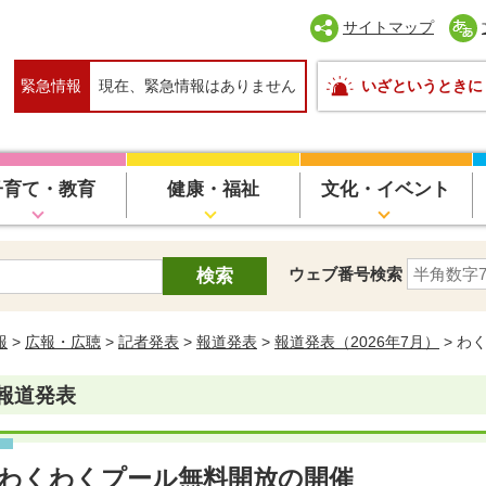
サイトマップ
緊急情報
現在、緊急情報はありません
いざというときに
子育て・教育
健康・福祉
文化・イベント
ウェブ番号検索
報
>
広報・広聴
>
記者発表
>
報道発表
>
報道発表（2026年7月）
> わ
報道発表
わくわくプール無料開放の開催