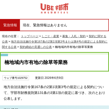
緊急情報
現在、緊急情報はありません
現在の位置：
トップページ
>
しごと・産業
>
募集・入札・契約
>
契約に関する
公表
>
地方自治法施行令第167条の2第1項第3号または第4号の規定による契約に
関する公表
>
契約締結の見通しの公表
> 楠地域内市有地の除草等業務
楠地域内市有地の除草等業務
更新日 2026年6月9日
ウェブ番号1029752
地方自治法施行令第167条の2第1項第3号の規定による契約につい
て、宇部市財務規則第131条の3第1項の規定に基づき、次のとおり
公表します。